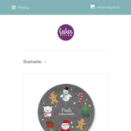
Menü
Warenkorb: 0
Startseite
>