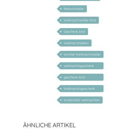
Melaminteller
Weihnachtsteller Kind
Geschenk kind
Weihnachtsdeko
Wichtel Weihnachtsteller
weihnachtsgeschenk
kind personalisiert
geschenk kind
personalisiert
Weihnachtsgeschenk
Kind
kinderteller weihnachten
ÄHNLICHE ARTIKEL