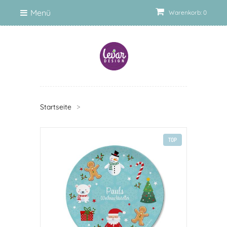
Menü
Warenkorb: 0
Startseite
>
TOP