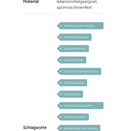
Material:
lebensmittelgeeignet,
spülmaschinenfest
Weihnachten Advent
Nikolaus
Weihnachtsteller
personalisieren
Adventsteller
Geschenk Weihnachten
Nikolausteller
mit Namen
Weihnachtsgeschirr
Kinder
Plätzchenteller
Schlagworte
Kinderteller mit namen