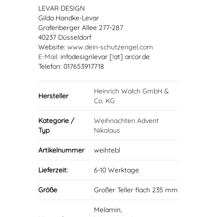
LEVAR DESIGN
Gilda Handke-Levar
Grafenberger Allee 277-287
40237 Düsseldorf
Website:
www.dein-schutzengel.com
E-Mail
: infodesignlevar [!at] arcor.de
Telefon: 017653917718
Heinrich Walch GmbH &
Hersteller
Co. KG
Kategorie /
Weihnachten Advent
Typ
Nikolaus
Artikelnummer
weihtebl
Lieferzeit:
6-10 Werktage
Größe
Großer Teller flach 235 mm
Melamin,