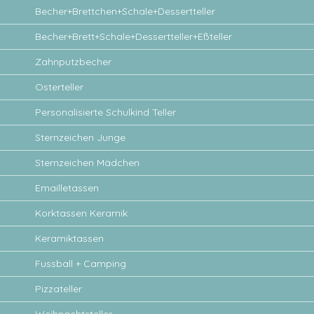
Becher+Brettchen+Schale+Dessertteller
Becher+Brett+Schale+Dessertteller+Eßteller
Zahnputzbecher
Osterteller
Personalisierte Schulkind Teller
Sternzeichen Junge
Sternzeichen Mädchen
Emailletassen
Korktassen Keramik
Keramiktassen
Fussball + Camping
Pizzateller