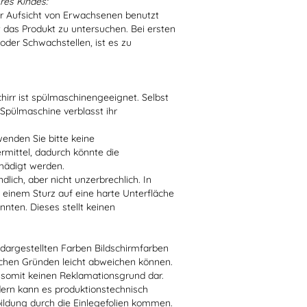
res Kindes:
er Aufsicht von Erwachsenen benutzt
t das Produkt zu untersuchen. Bei ersten
der Schwachstellen, ist es zu
irr ist spülmaschinengeeignet. Selbst
 Spülmaschine verblasst ihr
enden Sie bitte keine
ittel, dadurch könnte die
hädigt werden.
lich, aber nicht unzerbrechlich. In
 einem Sturz auf eine harte Unterfläche
nten. Dieses stellt keinen
r dargestellten Farben Bildschirmfarben
schen Gründen leicht abweichen können.
 somit keinen Reklamationsgrund dar.
dern kann es produktionstechnisch
bildung durch die Einlegefolien kommen.