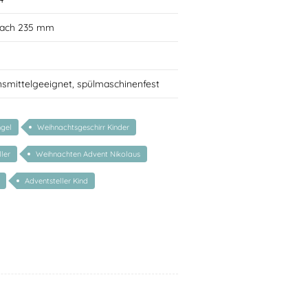
flach 235 mm
nsmittelgeeignet, spülmaschinenfest
gel
Weihnachtsgeschirr Kinder
ler
Weihnachten Advent Nikolaus
Adventsteller Kind