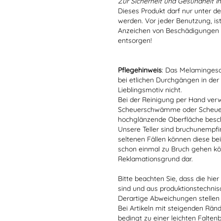
Zur Sicherheit und Gesundheit Ih
Dieses Produkt darf nur unter d
werden. Vor jeder Benutzung, is
Anzeichen von Beschädigungen o
entsorgen!
Pflegehinweis
: Das Melamingesch
bei etlichen Durchgängen in der
Lieblingsmotiv nicht.
Bei der Reinigung per Hand verw
Scheuerschwämme oder Scheuerm
hochglänzende Oberfläche besc
Unsere Teller sind bruchunempfind
seltenen Fällen können diese bei
schon einmal zu Bruch gehen kön
Reklamationsgrund dar.
Bitte beachten Sie, dass die hie
sind und aus produktionstechni
Derartige Abweichungen stellen
Bei Artikeln mit steigenden Rän
bedingt zu einer leichten Falten