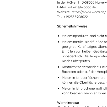
In der Hälver 1 | D-58553 Halver
E-Mail: admin@wadoo.de
Website:
https://www.waca.de/
Tel.: +492355908022
Sicherheitshinweise
Melaminprodukte sind nicht f
Melaminartikel sind für Spei
geeignet. Kurzfristiges Übers
Einfüllen von heißen Getränk
unbedenklich. Die Temperatu
Kindes überprüfen!
Kontakthitze vermeiden! Mel
Backofen oder auf der Herdpl
Melamin ist oberflächenhart, 
können die Oberfläche besch
Melamin ist bruchunempfindlic
kann brechen, wenn er fallen
Warnhinweise