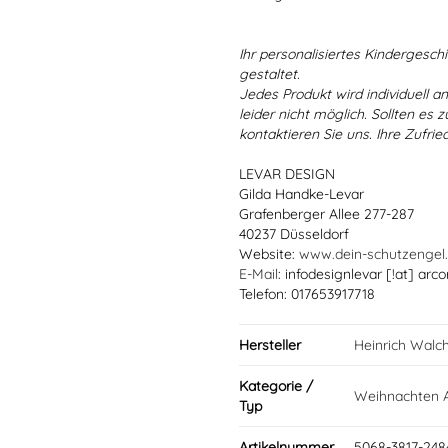
Ihr personalisiertes Kindergeschir
gestaltet.
Jedes Produkt wird individuell a
leider nicht möglich. Sollten es
kontaktieren Sie uns. Ihre Zufried
LEVAR DESIGN
Gilda Handke-Levar
Grafenberger Allee 277-287
40237 Düsseldorf
Website:
www.dein-schutzengel
E-Mail
: infodesignlevar [!at] arco
Telefon: 017653917718
Hersteller
Heinrich Walc
Kategorie /
Weihnachten A
Typ
Artikelnummer
5068-3817-248