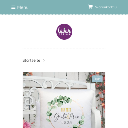
Menü
Warenkorb: 0
Startseite
>
TOP