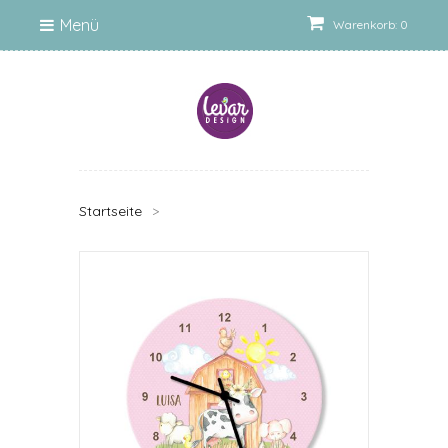
Menü
Warenkorb: 0
Startseite
>