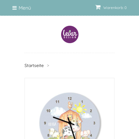
Menü
Warenkorb: 0
Startseite
>