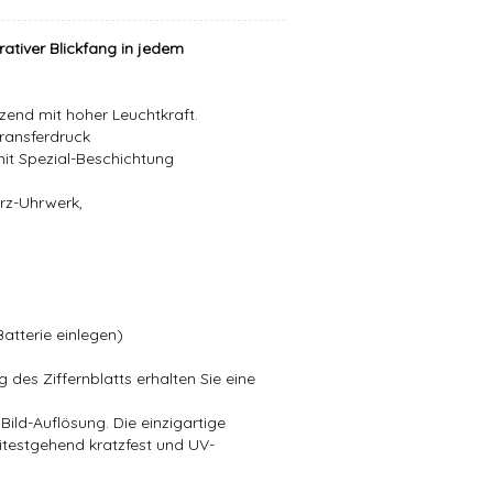
tiver Blickfang in jedem
zend mit hoher Leuchtkraft.
ansferdruck
mit Spezial-Beschichtung
arz-Uhrwerk,
atterie einlegen)
 des Ziffernblatts erhalten Sie eine
,
Bild-Auflösung. Die einzigartige
testgehend kratzfest und UV-