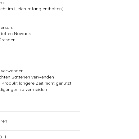
cm,
nicht im Lieferumfang enthalten)
Person:
Steffen Nowack
Dresden
n verwenden
chten Batterien verwenden
 Produkt längere Zeit nicht genutzt
digungen zu vermeiden
ren
 -1