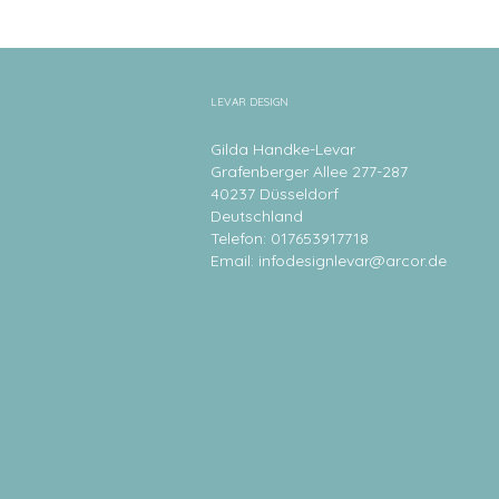
LEVAR DESIGN
Gilda Handke-Levar
Grafenberger Allee 277-287
40237 Düsseldorf
Deutschland
Telefon: 017653917718
Email:
infodesignlevar@arcor.de