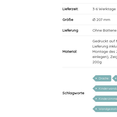
Lieferzeit:
3-6 Werktage
Größe
Ø 207 mm
Lieferung
Ohne Batterie
Gedruckt auf 
Lieferung inkl
Material:
Montage des Z
einlegen), Zei
200g
Drache
Kinderwand
Schlagworte
Kinderzimm
Wandgestalt