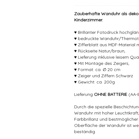
Zauberhafte Wanduhr als dekora
Kinderzimmer.
♥ Brillanter Fotodruck hochglän
♥ bedruckte Wanduhr/Thermotr
♥ Zifferblatt aus MDF-Material 
♥ Rückseite Natur/braun,
♥ Lieferung inklusive leisem Qu
♥ Mit Montage des Zeigers,
♥ Format: ca. Ø 20 cm
♥ Zeiger und Ziffern Schwarz
♥ Gewicht: ca. 200g
Lieferung
OHNE BATTERIE
(AA-B
Durch die spezielle Beschichtung
Wanduhr mit hoher Leuchtkraft
Farbbrillanz und bestmöglicher 
Oberfläche der Wanduhr ist wei
beständig.