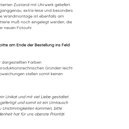
ierten Zustand mit Uhrwerk geliefert.
 ganggenau, extra-leise und besonders
eine Wandmontage ist ebenfalls am
terie muß noch eingelegt werden, die
der neuen Fotouhr.
itte am Ende der Bestellung ins Feld
er dargestellten Farben
produktionstechnischen Gründen leicht
bweichungen stellen somit keinen
in Unikat und mit viel Liebe gestaltet.
ngefertigt und somit ist ein Umtausch
 zu Unstimmigkeiten kommen, bitte
enheit hat für uns oberste Priorität.