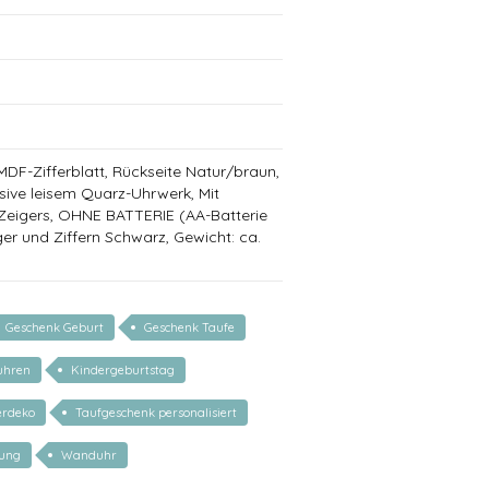
MDF-Zifferblatt, Rückseite Natur/braun,
usive leisem Quarz-Uhrwerk, Mit
eigers, OHNE BATTERIE (AA-Batterie
ger und Ziffern Schwarz, Gewicht: ca.
Geschenk Geburt
Geschenk Taufe
uhren
Kindergeburtstag
erdeko
Taufgeschenk personalisiert
ung
Wanduhr