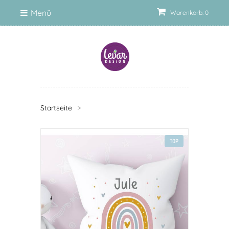
Menü
Warenkorb: 0
Startseite
>
TOP