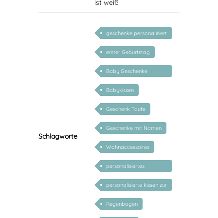
ist weiß
geschenke personalisiert
kinder
erster Geburtstag
Baby Geschenke
personalisierbar
Babykissen
Geschenk Taufe
Geschenke mit Namen
Schlagworte
Wohnaccessoires
personalisiertes
Geschenk Baby
personalisierte kissen zur
geburt
Regenbogen