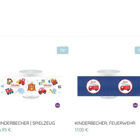
TOP
T
INDERBECHER | SPIELZEUG
KINDERBECHER, FEUERWEHR
6,95 €
17,00 €