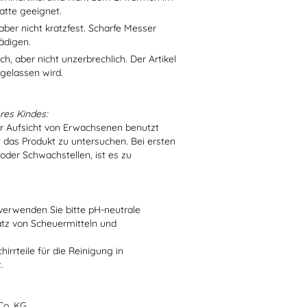
atte geeignet.
aber nicht kratzfest. Scharfe Messer
ädigen.
h, aber nicht unzerbrechlich. Der Artikel
 gelassen wird.
res Kindes:
er Aufsicht von Erwachsenen benutzt
t das Produkt zu untersuchen. Bei ersten
der Schwachstellen, ist es zu
verwenden Sie bitte pH-neutrale
atz von Scheuermitteln und
irrteile für die Reinigung in
.
Co. KG