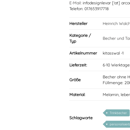
E-Mail
: infodesignlevar [!at] arco
Telefon: 017653917718
Hersteller
Heinrich Walc
Kategorie /
Becher und Ta
Typ
Artikelnummer
kitasswal -1
Lieferzeit:
6-10 Werktage
Becher ohne 
Größe
Füllmenge: 20
Material:
Melamin, lebe
Trinkbecher
Schlagworte
personalisier