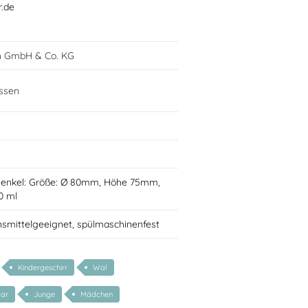
r.de
h GmbH & Co. KG
ssen
Henkel: Größe: Ø 80mm, Höhe 75mm,
0 ml
nsmittelgeeignet, spülmaschinenfest
Kindergeschirr
Wal
bar
Junge
Mädchen