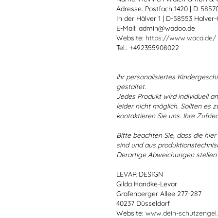
Adresse: Postfach 1420 | D-585
In der Hälver 1 | D-58553 Halver
E-Mail: admin@wadoo.de
Website:
https://www.waca.de/
Tel.: +492355908022
Ihr personalisiertes Kindergeschir
gestaltet.
Jedes Produkt wird individuell a
leider nicht möglich. Sollten es
kontaktieren Sie uns. Ihre Zufried
Bitte beachten Sie, dass die hie
sind und aus produktionstechni
Derartige Abweichungen stellen
LEVAR DESIGN
Gilda Handke-Levar
Grafenberger Allee 277-287
40237 Düsseldorf
Website:
www.dein-schutzengel