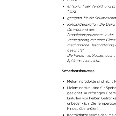
entspricht der Verordnung (E
14372
geeignet für die Spülmaschi
inMold-Dekoration: Die Dekorat
die während des
Produktionsprozesses in das
Versiegelung mit einer Glanzs
mechanische Beschädigung un
geschützt.
Die Farben verblassen auch 
Spülmaschine nicht.
Sicherheitshinweise
Melaminprodukte sind nicht f
Melaminartikel sind für Spei
geeignet. Kurzfristiges Übers
Einfüllen von heißen Getränk
unbedenklich. Die Temperatu
Kindes überprüfen!
Kontakthitze vermeiden! Mel