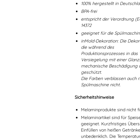
100% hergestellt in Deutschl
BPA-frei
entspricht der Verordnung (E
14372
geeignet für die Spülmaschi
inMold-Dekoration: Die Dekorat
die während des
Produktionsprozesses in das
Versiegelung mit einer Glanzs
mechanische Beschädigung un
geschützt.
Die Farben verblassen auch 
Spülmaschine nicht.
Sicherheitshinweise
Melaminprodukte sind nicht f
Melaminartikel sind für Spei
geeignet. Kurzfristiges Übers
Einfüllen von heißen Getränk
unbedenklich. Die Temperatu