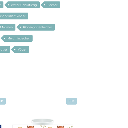
r
erster Geburtstag
Becher
sonalisiert kinder
it Namen
Kindergartenbecher
Melaminbecher
ravur
Vögel
OP
TOP