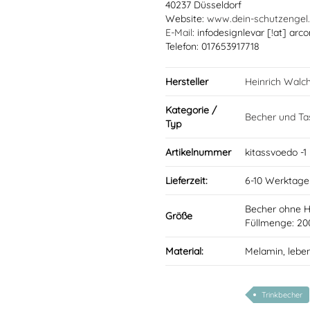
40237 Düsseldorf
Website:
www.dein-schutzengel
E-Mail
: infodesignlevar [!at] arco
Telefon: 017653917718
Hersteller
Heinrich Walc
Kategorie /
Becher und Ta
Typ
Artikelnummer
kitassvoedo -1
Lieferzeit:
6-10 Werktage
Becher ohne 
Größe
Füllmenge: 20
Material:
Melamin, lebe
Trinkbecher