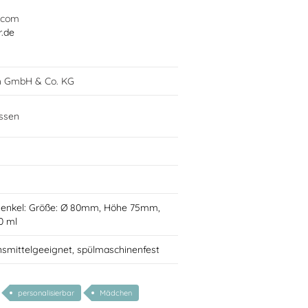
.com
r.de
h GmbH & Co. KG
ssen
Henkel: Größe: Ø 80mm, Höhe 75mm,
0 ml
nsmittelgeeignet, spülmaschinenfest
personalisierbar
Mädchen