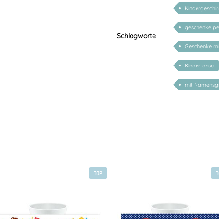
Kindergeschir
geschenke per
Schlagworte
Geschenke m
Kindertasse
mit Namensg
TOP
T