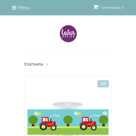
Menü
Warenkorb: 0
Startseite
>
TOP