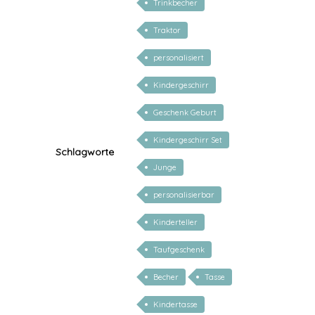
Trinkbecher
Traktor
personalisiert
Kindergeschirr
Geschenk Geburt
Kindergeschirr Set
Schlagworte
Junge
personalisierbar
Kinderteller
Taufgeschenk
Becher
Tasse
Kindertasse