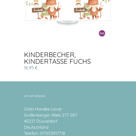
KINDERBECHER,
KINDERTASSE FUCHS
16,95 €
LEVAR DESIGN
Gilda Handke-Levar
Grafenberger Allee 277-287
40237 Düsseldorf
Deutschland
Telefon: 017653917718