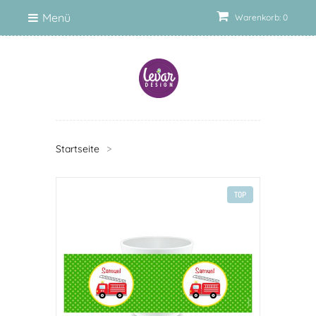
Menü
Warenkorb: 0
Startseite
>
TOP