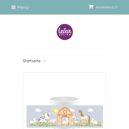
Menü
Warenkorb: 0
Startseite
>