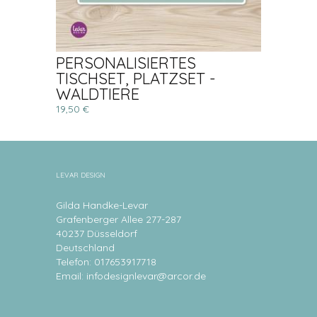
PERSONALISIERTES
TISCHSET, PLATZSET -
WALDTIERE
19,50 €
LEVAR DESIGN
Gilda Handke-Levar
Grafenberger Allee 277-287
40237 Düsseldorf
Deutschland
Telefon: 017653917718
Email:
infodesignlevar@arcor.de