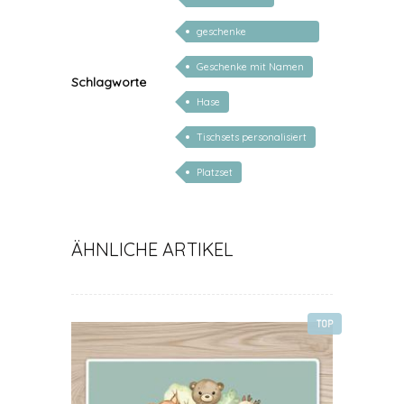
geschenke
personalisiert kinder
Geschenke mit Namen
Schlagworte
Hase
Tischsets personalisiert
Platzset
ÄHNLICHE ARTIKEL
TOP