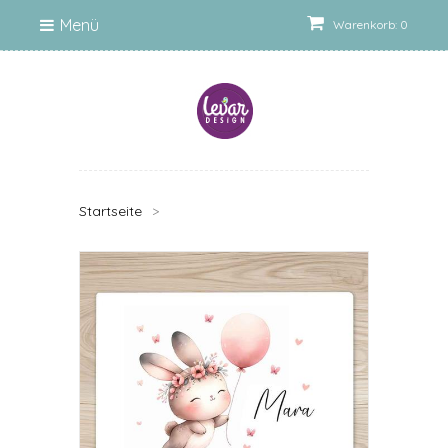
Menü
Warenkorb: 0
Startseite
>