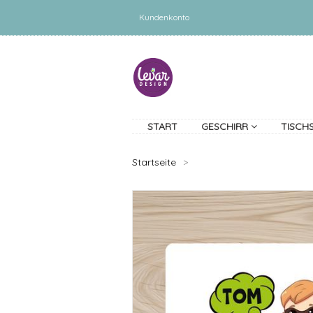
Kundenkonto
START
GESCHIRR
TISCH
Startseite
>