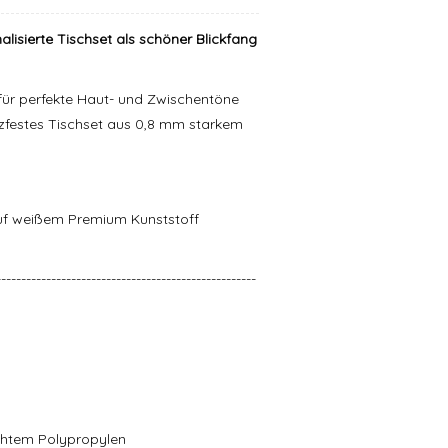
isierte Tischset als schöner Blickfang
k für perfekte Haut- und Zwischentöne
zfestes Tischset aus 0,8 mm starkem
uf weißem Premium Kunststoff
----------------------------------------------------
echtem Polypropylen