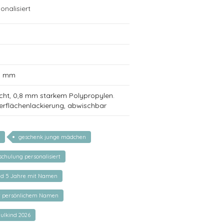
onalisiert
0 mm
cht, 0,8 mm starkem Polypropylen.
erflächenlackierung, abwischbar
geschenk junge mädchen
schulung personalisiert
nd 5 Jahre mit Namen
t persönlichem Namen
ulkind 2026