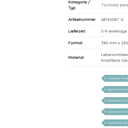
Kategorie /
Tischsets pers
Typ
Artikelnummer
68142087 -2
Lieferzeit:
5-9 Werktage
Format
390 mm x 29
Lebensmittele
Material:
Kratzfeste Ob
Tischset Kind
geschenk ein
Geschenk Ki
Geschenk mi
Geschenk Sch