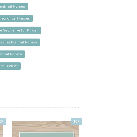
henk mit Namen
rsonalisiert kinder
rte Geschenke für Kinder
rtes Tischset mit Namen
der mit Namen
ro Tischset
OP
TOP