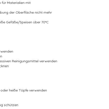
 für Materialien mit
rbung der Oberfläche nicht mehr
heiße Gefäße/Speisen über 70°C
erwenden
en
essiven Reinigungsmittel verwenden
cknen
en oder heiße Töpfe verwenden
ung schützen