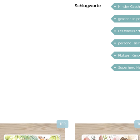
Schlagworte
Kinder Gesc
geschenke pe
Personalisie
personalisie
Platzset Kin
Superhero He
TOP
T