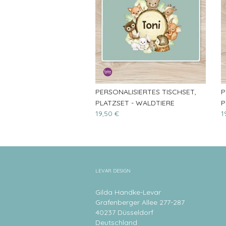
PERSONALISIERTES TISCHSET,
P
PLATZSET - WALDTIERE
P
19,50 €
1
LEVAR DESIGN
Gilda Handke-Levar
Grafenberger Allee 277-287
40237 Düsseldorf
Deutschland