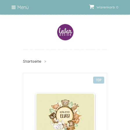
Menü
Warenkorb: 0
Startseite
>
TOP