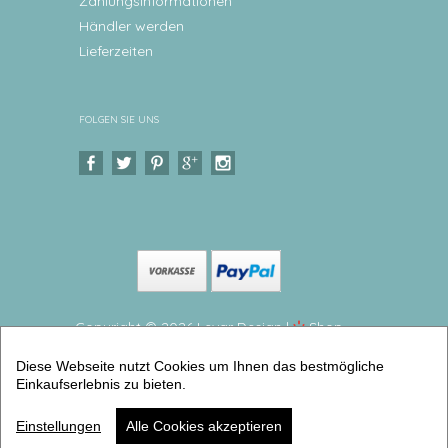
Zahlungsinformationen
Händler werden
Lieferzeiten
FOLGEN SIE UNS
Copyright © 2026 Levar Design |
Shop
erstellt mit VersaCommerce.
Diese Webseite nutzt Cookies um Ihnen das bestmögliche
Tischset, Platzset, Waldtiere Platzdeckchen mit
Einkaufserlebnis zu bieten.
Namen personalisiert (Tischsets personalisiert) |
Artikelnummer: 5424-2777-7076 -4
Einstellungen
Alle Cookies akzeptieren