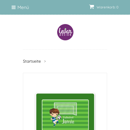
Menü
Warenkorb: 0
Startseite
>