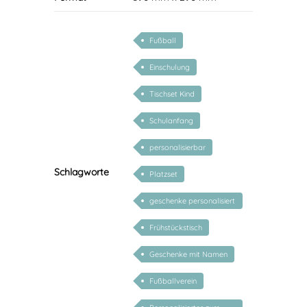
Fußball
Einschulung
Tischset Kind
Schulanfang
personalisierbar
Schlagworte
Platzset
geschenke personalisiert
kinder
Frühstückstisch
Geschenke mit Namen
Fußballverein