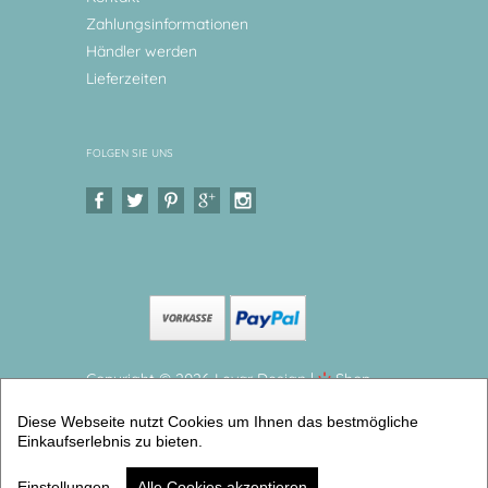
Zahlungsinformationen
Händler werden
Lieferzeiten
FOLGEN SIE UNS
Copyright © 2026 Levar Design |
Shop
erstellt mit VersaCommerce.
Diese Webseite nutzt Cookies um Ihnen das bestmögliche
Fußballer Tischset Platzset Platzset mit Namen
Einkaufserlebnis zu bieten.
personalisierbar (Tischsets personalisiert) |
Artikelnummer: 5786-4867-8772 -2
Einstellungen
Alle Cookies akzeptieren