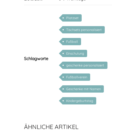
Platzset
Tischsets personalisiert
Fußball
Einschulung
Schlagworte
geschenke personalisiert
kinder
Fußballverein
Geschenke mit Namen
Kindergeburtstag
ÄHNLICHE ARTIKEL