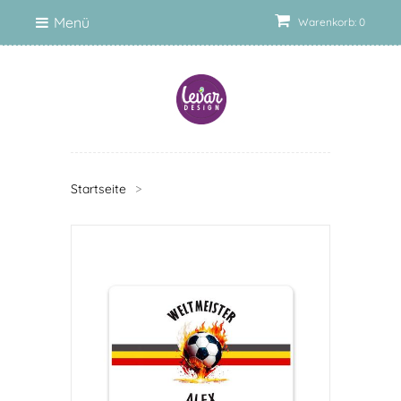
Menü
Warenkorb: 0
Startseite
>