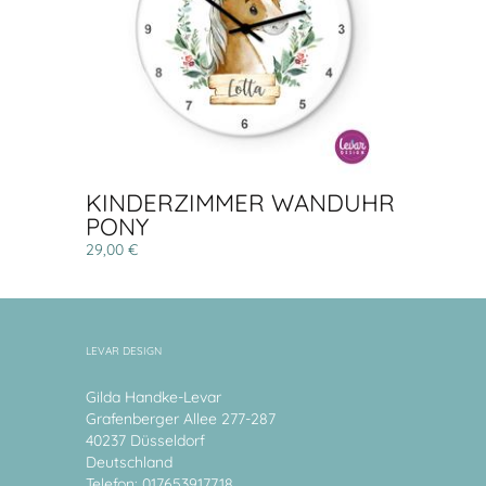
KINDERZIMMER WANDUHR
PONY
29,00 €
LEVAR DESIGN
Gilda Handke-Levar
Grafenberger Allee 277-287
40237 Düsseldorf
Deutschland
Telefon: 017653917718