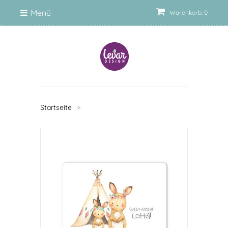
Menü
Warenkorb: 0
Startseite
>