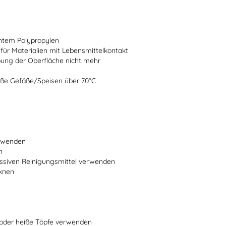
chtem Polypropylen
 für Materialien mit Lebensmittelkontakt
bung der Oberfläche nicht mehr
heiße Gefäße/Speisen über 70°C
erwenden
n
ssiven Reinigungsmittel verwenden
cknen
n oder heiße Töpfe verwenden