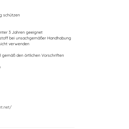
ng schützen
 unter 3 Jahren geeignet
ststoff bei unsachgemäßer Handhabung
fsicht verwenden
l gemäß den örtlichen Vorschriften
n
nt.net/