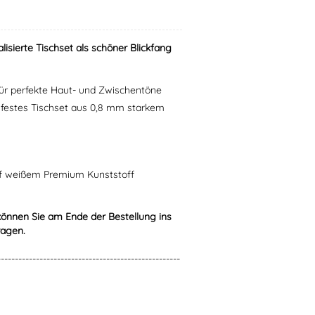
sierte Tischset als schöner Blickfang
 für perfekte Haut- und Zwischentöne
zfestes Tischset aus 0,8 mm starkem
uf weißem Premium Kunststoff
können Sie am Ende der Bestellung ins
ragen.
----------------------------------------------------