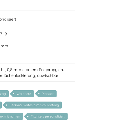
nalisiert
7 -9
0 mm
cht, 0,8 mm starkem Polypropylen.
rflächenlackierung, abwischbar
stag
Waldtiere
Platzset
Personalisiertes zum Schulanfang
enk mit namen
Tischsets personalisiert