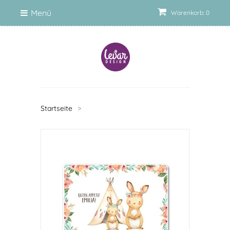
Menü
Warenkorb: 0
Startseite
>