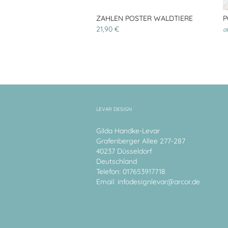
ZAHLEN POSTER WALDTIERE
P
21,90 €
a
LEVAR DESIGN
Gilda Handke-Levar
Grafenberger Allee 277-287
40237 Düsseldorf
Deutschland
Telefon: 017653917718
Email:
infodesignlevar@arcor.de