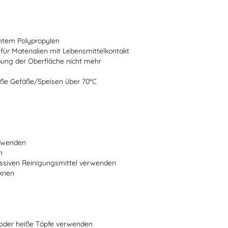
chtem Polypropylen
 für Materialien mit Lebensmittelkontakt
bung der Oberfläche nicht mehr
heiße Gefäße/Speisen über 70°C
erwenden
n
ssiven Reinigungsmittel verwenden
cknen
n oder heiße Töpfe verwenden