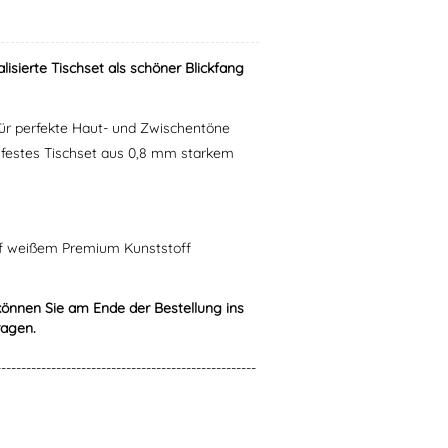
sierte Tischset als schöner Blickfang
 für perfekte Haut- und Zwischentöne
zfestes Tischset aus 0,8 mm starkem
uf weißem Premium Kunststoff
können Sie am Ende der Bestellung ins
ragen.
----------------------------------------------------