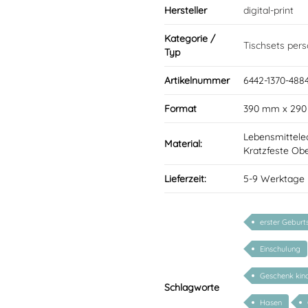
Hersteller
digital-print
Kategorie /
Tischsets perso
Typ
Artikelnummer
6442-1370-4884
Format
390 mm x 29
Lebensmittele
Material:
Kratzfeste Obe
Lieferzeit:
5-9 Werktage
erster Geburt
Einschulung
Geschenk kin
Schlagworte
Hasen