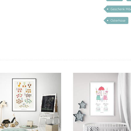
Geschenk Mä
Osterhase