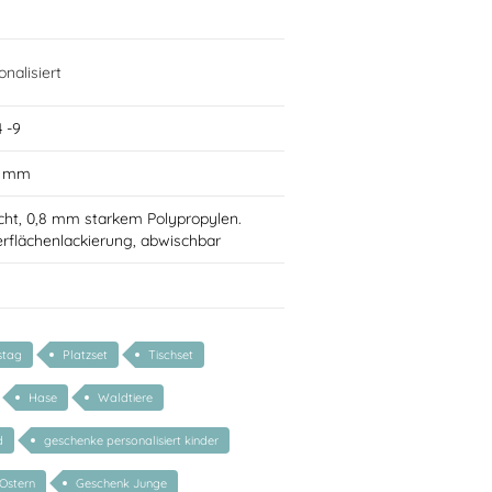
nalisiert
 -9
0 mm
cht, 0,8 mm starkem Polypropylen.
rflächenlackierung, abwischbar
stag
Platzset
Tischset
Hase
Waldtiere
d
geschenke personalisiert kinder
Ostern
Geschenk Junge