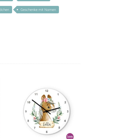
dchen
Geschenke mit Namen