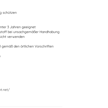
ng schützen
 unter 3 Jahren geeignet
ststoff bei unsachgemäßer Handhabung
fsicht verwenden
l gemäß den örtlichen Vorschriften
n
nt.net/