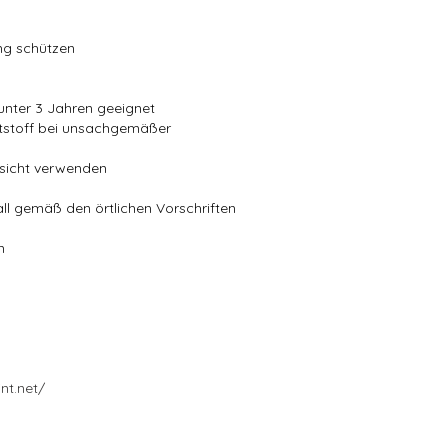
ung schützen
 unter 3 Jahren geeignet
ststoff bei unsachgemäßer
fsicht verwenden
all gemäß den örtlichen Vorschriften
n
nt.net/