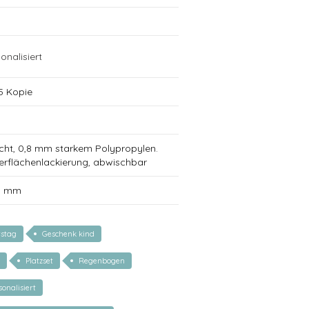
onalisiert
5 Kopie
cht, 0,8 mm starkem Polypropylen.
erflächenlackierung, abwischbar
0 mm
tstag
Geschenk kind
Platzset
Regenbogen
sonalisiert