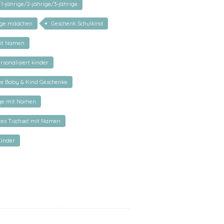
1-jährige/2-jährige/3-jährige
nge mädchen
Geschenk Schulkind
it Namen
rsonalisiert kinder
rte Baby & Kind Geschenke
age mit Namen
rtes Tischset mit Namen
Kinder