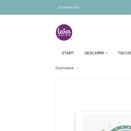
Kundenkonto
START
GESCHIRR
TISCH
Startseite
>