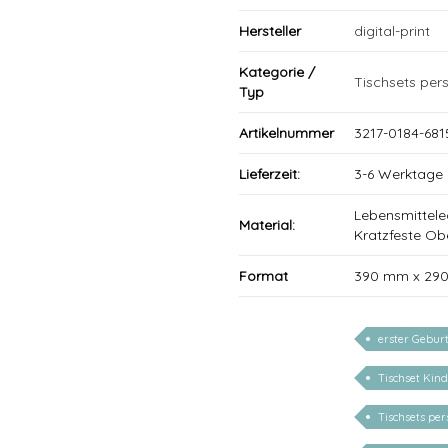
Hersteller
digital-print
Kategorie /
Tischsets pers
Typ
Artikelnummer
3217-0184-681
Lieferzeit:
3-6 Werktage
Lebensmittele
Material:
Kratzfeste Ob
Format
390 mm x 29
erster Gebur
Tischset Kind
Tischsets per