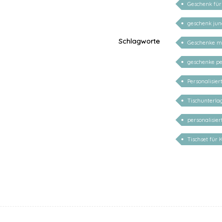
Geschenk für 
geschenk ju
Schlagworte
Geschenke m
geschenke pe
Personalisie
Tischunterl
personalisie
Tischset für 