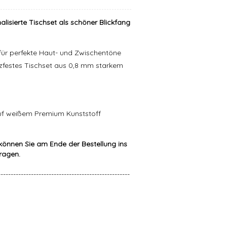
isierte Tischset als schöner Blickfang
k für perfekte Haut- und Zwischentöne
zfestes Tischset aus 0,8 mm starkem
uf weißem Premium Kunststoff
können Sie am Ende der Bestellung ins
tragen.
----------------------------------------------------