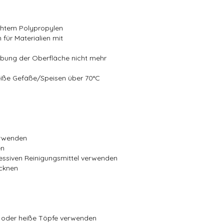
echtem Polypropylen
 für Materialien mit
rbung der Oberfläche nicht mehr
heiße Gefäße/Speisen über 70°C
erwenden
en
essiven Reinigungsmittel verwenden
cknen
en oder heiße Töpfe verwenden