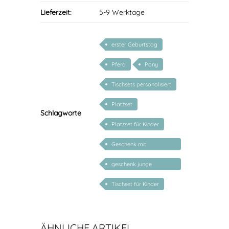
Lieferzeit:
5-9 Werktage
erster Geburtstag
Pferd
Pony
Tischsets personalisiert
Platzset
Schlagworte
Platzset für Kinder
Geschenk mit
persönlichem Namen
geschenk junge
mädchen
Tischset für Kinder
ÄHNLICHE ARTIKEL