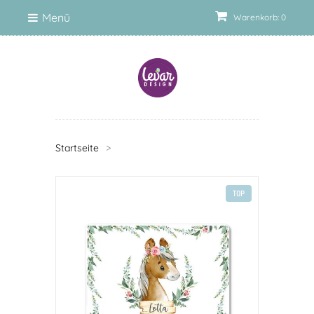
Menü
Warenkorb: 0
Startseite
>
TOP