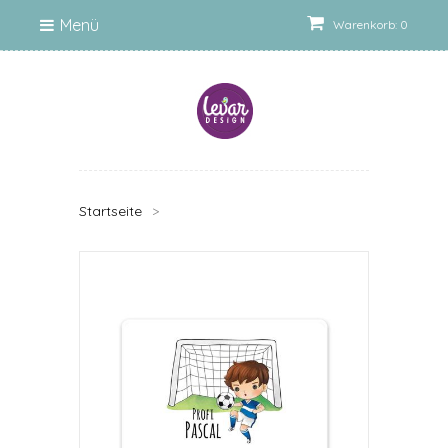
Menü
Warenkorb: 0
Startseite
>