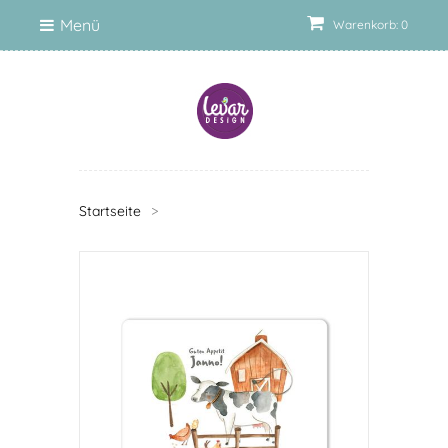
Menü
Warenkorb: 0
Startseite
>