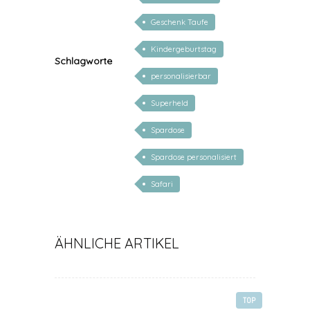
Geschenk Taufe
Kindergeburtstag
Schlagworte
personalisierbar
Superheld
Spardose
Spardose personalisiert
Safari
ÄHNLICHE ARTIKEL
TOP