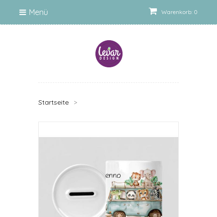
Menü
Warenkorb: 0
Startseite
>