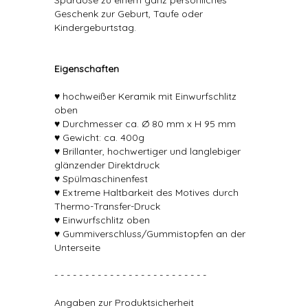
Spardose zu einem ganz persönliches
Geschenk zur Geburt, Taufe oder
Kindergeburtstag.
Eigenschaften
♥ hochweißer Keramik mit Einwurfschlitz
oben
♥ Durchmesser ca. Ø 80 mm x H 95 mm
♥ Gewicht: ca. 400g
♥ Brillanter, hochwertiger und langlebiger
glänzender Direktdruck
♥ Spülmaschinenfest
♥ Extreme Haltbarkeit des Motives durch
Thermo-Transfer-Druck
♥ Einwurfschlitz oben
♥ Gummiverschluss/Gummistopfen an der
Unterseite
- - - - - - - - - - - - - - - - - - - - - - - - -
Angaben zur Produktsicherheit