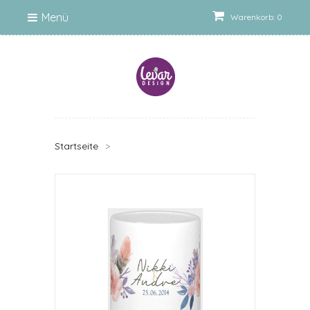
Menü
Warenkorb: 0
Startseite
>