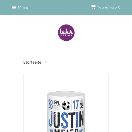
Menü
Warenkorb: 0
Startseite
>