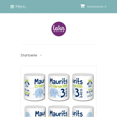
Menü
Warenkorb: 0
Startseite
>