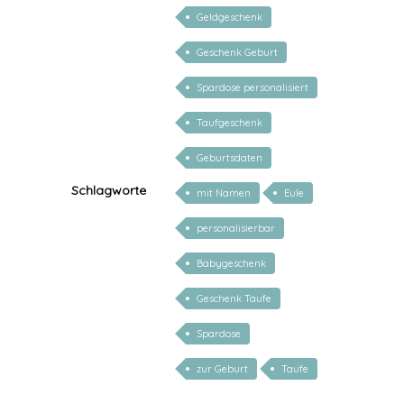
Geldgeschenk
Geschenk Geburt
Spardose personalisiert
Taufgeschenk
Geburtsdaten
Schlagworte
mit Namen
Eule
personalisierbar
Babygeschenk
Geschenk Taufe
Spardose
zur Geburt
Taufe