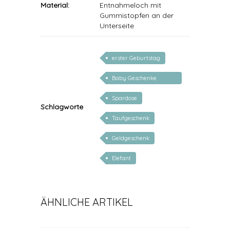
Material:
Entnahmeloch mit
Gummistopfen an der
Unterseite
erster Geburtstag
Baby Geschenke
personalisierbar
Spardose
Schlagworte
Taufgeschenk
Geldgeschenk
Elefant
ÄHNLICHE ARTIKEL