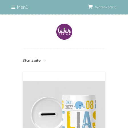
Menü
Warenkorb: 0
Startseite
>