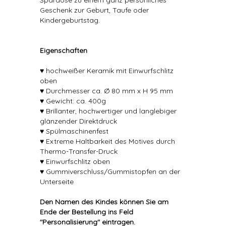
Spardose zu einem ganz persönliches
Geschenk zur Geburt, Taufe oder
Kindergeburtstag.
Eigenschaften
♥ hochweißer Keramik mit Einwurfschlitz
oben
♥ Durchmesser ca. Ø 80 mm x H 95 mm
♥ Gewicht: ca. 400g
♥ Brillanter, hochwertiger und langlebiger
glänzender Direktdruck
♥ Spülmaschinenfest
♥ Extreme Haltbarkeit des Motives durch
Thermo-Transfer-Druck
♥ Einwurfschlitz oben
♥ Gummiverschluss/Gummistopfen an der
Unterseite
Den Namen des Kindes können Sie am
Ende der Bestellung ins Feld
"Personalisierung" eintragen.