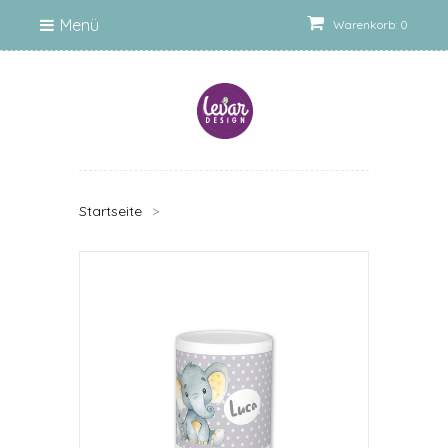
Menü
Warenkorb: 0
Startseite
>