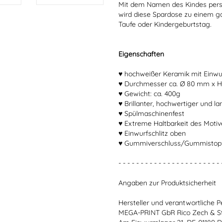
Mit dem Namen des Kindes perso
wird diese Spardose zu einem g
Taufe oder Kindergeburtstag.
Eigenschaften
♥ hochweißer Keramik mit Einwur
♥ Durchmesser ca. Ø 80 mm x 
♥ Gewicht: ca. 400g
♥ Brillanter, hochwertiger und l
♥ Spülmaschinenfest
♥ Extreme Haltbarkeit des Moti
♥ Einwurfschlitz oben
♥ Gummiverschluss/Gummistopfe
- - - - - - - - - - - - - - - - - - - - - - - 
Angaben zur Produktsicherheit
Hersteller und verantwortliche P
MEGA-PRINT GbR Rico Zech & S