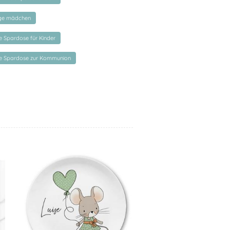
nge mädchen
te Spardose für Kinder
rte Spardose zur Kommunion