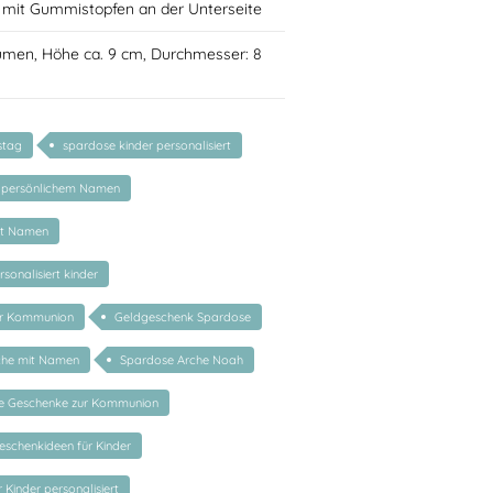
mit Gummistopfen an der Unterseite
lumen, Höhe ca. 9 cm, Durchmesser: 8
stag
spardose kinder personalisiert
 persönlichem Namen
it Namen
sonalisiert kinder
ur Kommunion
Geldgeschenk Spardose
che mit Namen
Spardose Arche Noah
rte Geschenke zur Kommunion
eschenkideen für Kinder
 Kinder personalisiert