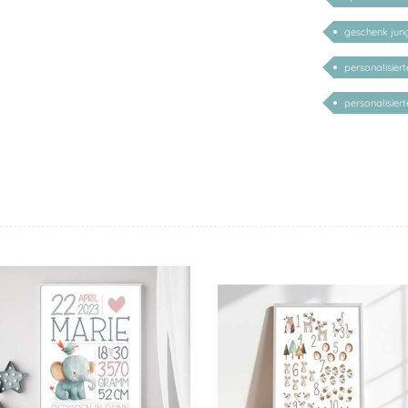
geschenk ju
personalisier
personalisie