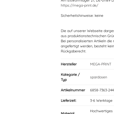
Am Eiswurmlager 21, DE-01189 
https://mega-print.de/
Sicherheitshinweise: keine
Die auf unserer Webseite darge
aus produktionstechnischen Gr
Bei personalisierten Artikeln d
angefertigt werden, besteht kei
Rückgaberecht.
Hersteller
MEGA-PRINT
Kategorie /
spardosen
Typ
Artikelnummer
6858-7363-244
Lieferzeit:
3-6 Werktage
Hochwertiges S
Material: