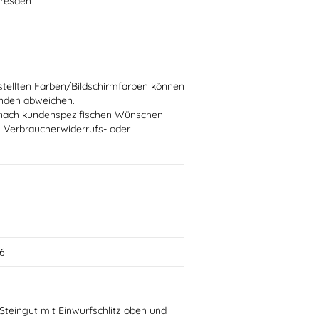
Dresden
stellten Farben/Bildschirmfarben können
ünden abweichen.
ie nach kundenspezifischen Wünschen
n Verbraucherwiderrufs- oder
6
teingut mit Einwurfschlitz oben und