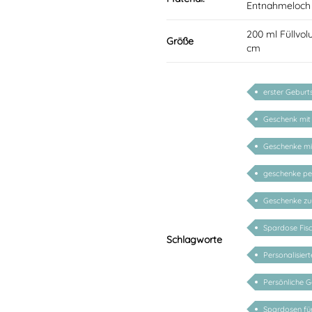
Entnahmeloch 
200 ml Füllvo
Größe
cm
erster Geburt
Geschenk mit
Geschenke m
geschenke per
Geschenke z
Spardose Fis
Schlagworte
Personalisie
Persönliche G
Spardosen für