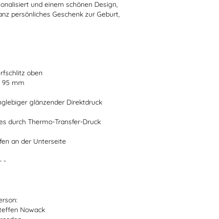
nalisiert und einem schönen Design,
anz persönliches Geschenk zur Geburt,
fschlitz oben
H 95 mm
anglebiger glänzender Direktdruck
ves durch Thermo-Transfer-Druck
n an der Unterseite
- -
erson:
teffen Nowack