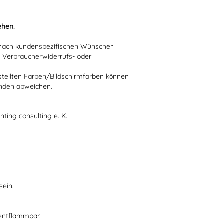
ehen.
ie nach kundenspezifischen Wünschen
n Verbraucherwiderrufs- oder
stellten Farben/Bildschirmfarben können
ünden abweichen.
nting consulting e. K.
sein.
 entflammbar.