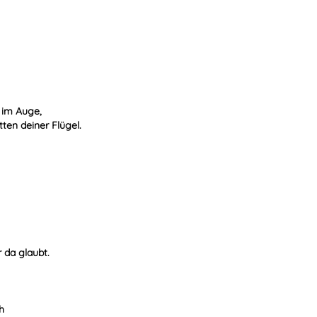
 im Auge,
ten deiner Flügel.
 da glaubt.
h