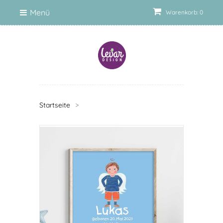
Menü
Warenkorb: 0
Startseite
>