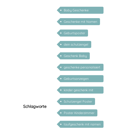
Baby Geschenke
personalisierbar
Geschenke mit Namen
Geburtsposter
dein schutzengel
Geschenk Baby
geschenke personalisiert
kinder
Geburtsanzeigen
Kunstdrucke
kinder geschenk mit
personalisiert
namen
Schutzengel Poster
Schlagworte
Poster Kinderzimmer
taufgeschenk mit namen