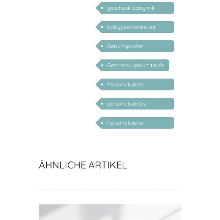
geschenk baby mit
namen
babygeschenke zur
geburt personalisiert
Geburtsposter
personalisiert mit Name
Geschenk geburt taufe
Personalisierte
Taufgeschenke
personalisiertes
Mädchen
Schutzengelbild
Personalisierte
Taufgeschenke Junge
ÄHNLICHE ARTIKEL