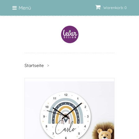
Menü
Warenkorb: 0
Startseite
>