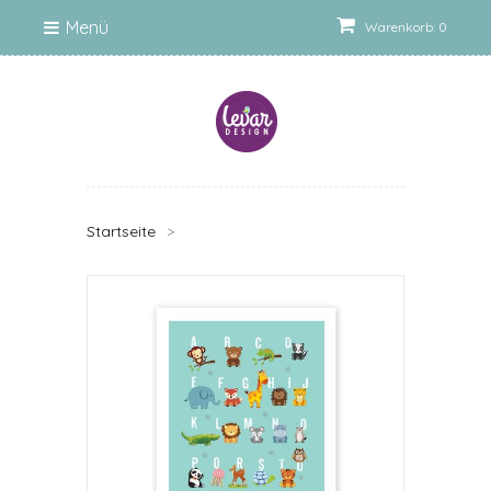
Menü
Warenkorb: 0
Startseite
>