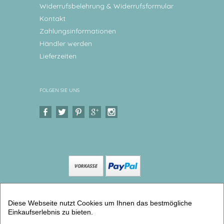
Widerrufsbelehrung & Widerrufsformular
Kontakt
Zahlungsinformationen
Händler werden
Lieferzeiten
FOLGEN SIE UNS
Copyright © 2026 Levar Design |
Shop
Diese Webseite nutzt Cookies um Ihnen das bestmögliche
erstellt mit VersaCommerce.
Einkaufserlebnis zu bieten.
Poster Tieralphabet | ABC Poster türkis| DINA 2 (ABC