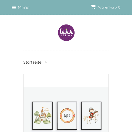
Menü
Warenkorb: 0
Startseite
>