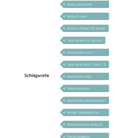
Baby Geschenk
personalisiert
Baby Poster
personalisiert
Einhorn Poster für Kinder
Geschenke mit Namen
Geschenke zum 1.
Geburtstag
Geschenk Kind 1 Jahr / 2
Jahre / 3 Jahre
Schlagworte
geschenk junge
mädchen
Geburtsposter
personalisiert mit Name
geschenke personalisiert
kinder
Kinder Geschenk mit
Namen
Personalisierte Baby &
Kind Geschenke
Personalisierte