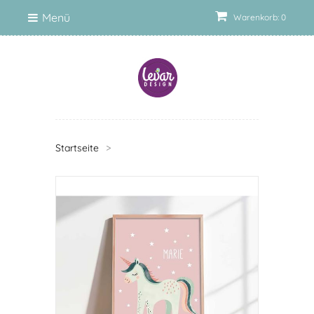
Menü
Warenkorb: 0
Startseite
>