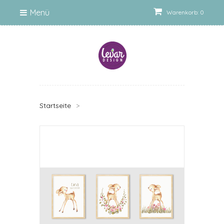
Menü
Warenkorb: 0
Startseite
>