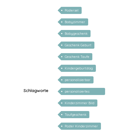
Posterset
Babyzimmer
Babygeschenk
Geschenk Geburt
Geschenk Taufe
Kindergeburtstag
personalisierbar
Schlagworte
personalisiertes
Geschenk Baby
Kinderzimmer Bild
Taufgeschenk
Poster Kinderzimmer