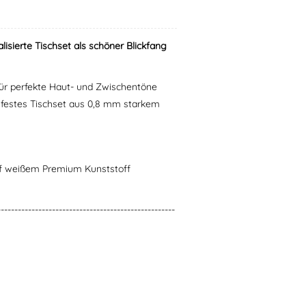
sierte Tischset als schöner Blickfang
 für perfekte Haut- und Zwischentöne
zfestes Tischset aus 0,8 mm starkem
uf weißem Premium Kunststoff
----------------------------------------------------