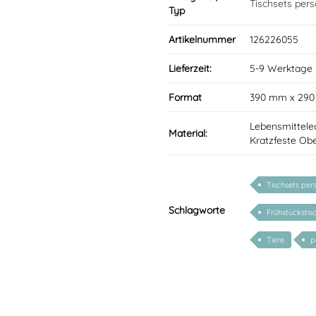
Tischsets perso
Typ
Artikelnummer
126226055
Lieferzeit:
5-9 Werktage
Format
390 mm x 29
Lebensmittele
Material:
Kratzfeste Obe
Tischsets pers
Schlagworte
Frühstückstis
Tiere
p