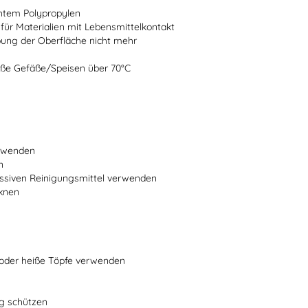
chtem Polypropylen
 für Materialien mit Lebensmittelkontakt
bung der Oberfläche nicht mehr
heiße Gefäße/Speisen über 70°C
erwenden
n
ssiven Reinigungsmittel verwenden
cknen
n oder heiße Töpfe verwenden
ng schützen