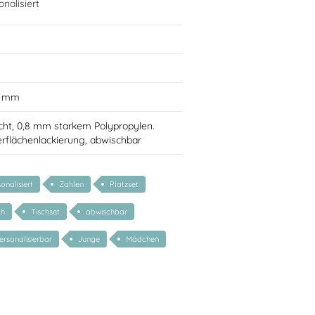
nalisiert
0 mm
cht, 0,8 mm starkem Polypropylen.
rflächenlackierung, abwischbar
onalisiert
Zahlen
Platzset
ch
Tischset
abwischbar
ersonalisierbar
Junge
Mädchen