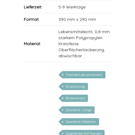
Lieferzeit:
5-9 Werktage
Format
390 mm x 290 mm
Lebensmittelecht, 0,8 mm
starkem Polypropylen.
Material:
Kratzfeste
Oberflächenlackierung,
abwischbar
Tischsets personalisiert
Einschulung
Blütenkranz
Geschenk Junge
Geschenk Mädchen
Geschenke mit Namen