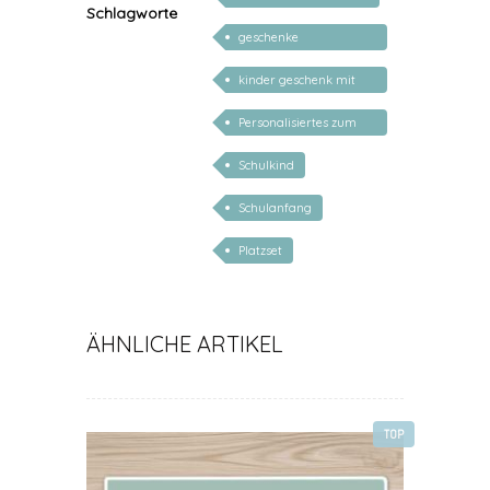
Schlagworte
geschenke
personalisiert kinder
kinder geschenk mit
namen
Personalisiertes zum
Schulanfang
Schulkind
Schulanfang
Platzset
ÄHNLICHE ARTIKEL
TOP