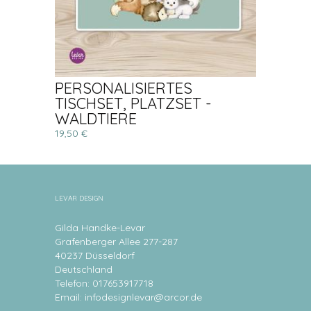
PERSONALISIERTES
TISCHSET, PLATZSET -
WALDTIERE
19,50 €
LEVAR DESIGN
Gilda Handke-Levar
Grafenberger Allee 277-287
40237 Düsseldorf
Deutschland
Telefon: 017653917718
Email:
infodesignlevar@arcor.de