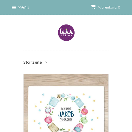
Menü
Warenkorb: 0
Startseite
>