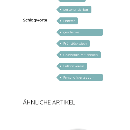
personalisierbar
Schlagworte
Platzset
geschenke
personalisiert kinder
Frühstückstisch
Geschenke mit Namen
Fußballverein
Personalisiertes zum
Schulanfang
ÄHNLICHE ARTIKEL