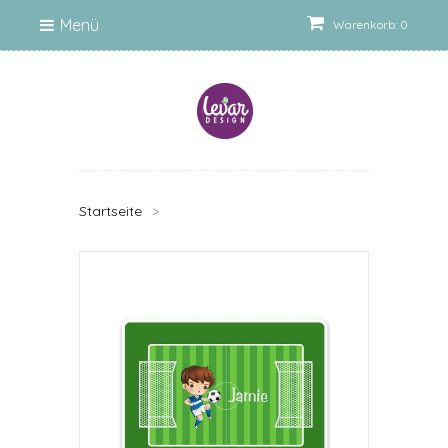
Menü
Warenkorb: 0
Startseite
>