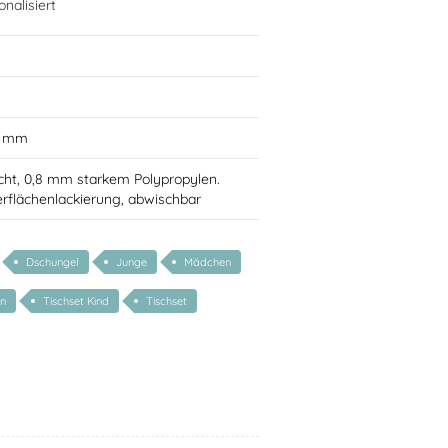
nalisiert
0 mm
cht, 0,8 mm starkem Polypropylen.
rflächenlackierung, abwischbar
Dschungel
Junge
Mädchen
en
Tischset Kind
Tischset