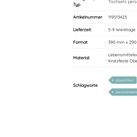
Tischsets perso
Typ
Artikelnummer
119513423
Lieferzeit:
5-9 Werktage
Format
390 mm x 29
Lebensmittele
Material:
Kratzfeste Obe
abwischbar
Schlagworte
personalisier