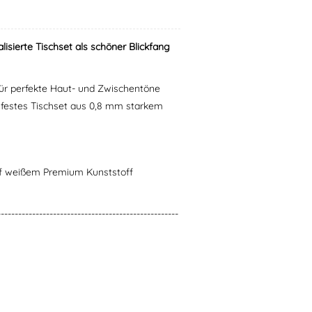
sierte Tischset als schöner Blickfang
 für perfekte Haut- und Zwischentöne
zfestes Tischset aus 0,8 mm starkem
uf weißem Premium Kunststoff
----------------------------------------------------