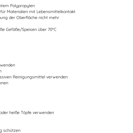
chtem Polypropylen
 für Materialien mit Lebensmittelkontakt
bung der Oberfläche nicht mehr
heiße Gefäße/Speisen über 70°C
erwenden
n
ssiven Reinigungsmittel verwenden
cknen
n oder heiße Töpfe verwenden
ng schützen