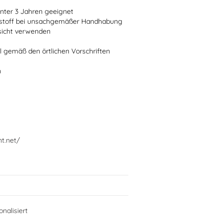
 unter 3 Jahren geeignet
ststoff bei unsachgemäßer Handhabung
fsicht verwenden
l gemäß den örtlichen Vorschriften
n
nt.net/
nalisiert