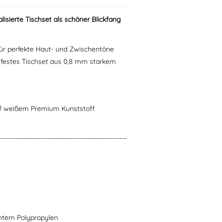
sierte Tischset als schöner Blickfang
 für perfekte Haut- und Zwischentöne
zfestes Tischset aus 0,8 mm starkem
uf weißem Premium Kunststoff
----------------------------------------------------
chtem Polypropylen