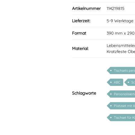
Artikelnummer
114219815
Lieferzeit:
5-9 Werktage
Format
390 mm x 29
Lebensmittele
Material:
Kratzfeste Obe
Tischsets pers
ABC
Sc
Schlagworte
Personalisier
Platzset mit 
Tischset für K