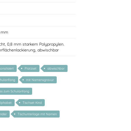
0 mm
cht, 0,8 mm starkem Polypropylen.
rflächenlackierung, abwischbar
onalisiert
Platzset
abwischbar
hulanfang
mit Namensgravur
tes zum Schulanfang
Alphabet
Tischset Kind
inder
Tischunterlage mit Namen