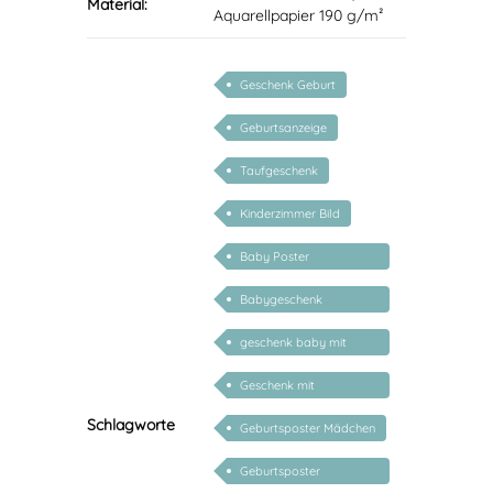
Material:
Aquarellpapier 190 g/m²
Geschenk Geburt
Geburtsanzeige
Taufgeschenk
Kinderzimmer Bild
Baby Poster
personalisiert
Babygeschenk
personalisiert
geschenk baby mit
namen
Geschenk mit
persönlichem Namen
Schlagworte
Geburtsposter Mädchen
Geburtsposter