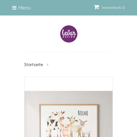
Menü
Warenkorb: 0
Startseite
>