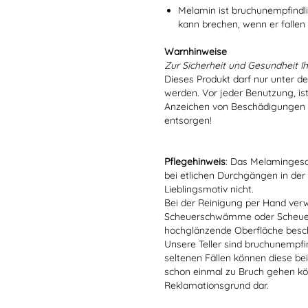
Melamin ist bruchunempfindlic
kann brechen, wenn er fallen
Warnhinweise
Zur Sicherheit und Gesundheit Ih
Dieses Produkt darf nur unter d
werden. Vor jeder Benutzung, is
Anzeichen von Beschädigungen o
entsorgen!
Pflegehinweis
: Das Melamingesch
bei etlichen Durchgängen in der
Lieblingsmotiv nicht.
Bei der Reinigung per Hand verw
Scheuerschwämme oder Scheuerm
hochglänzende Oberfläche besc
Unsere Teller sind bruchunempfind
seltenen Fällen können diese bei
schon einmal zu Bruch gehen kön
Reklamationsgrund dar.