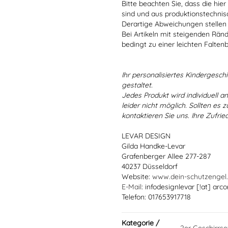
Bitte beachten Sie, dass die hie
sind und aus produktionstechni
Derartige Abweichungen stellen
Bei Artikeln mit steigenden Rän
bedingt zu einer leichten Falten
Ihr personalisiertes Kindergeschir
gestaltet.
Jedes Produkt wird individuell a
leider nicht möglich. Sollten es
kontaktieren Sie uns. Ihre Zufried
LEVAR DESIGN
Gilda Handke-Levar
Grafenberger Allee 277-287
40237 Düsseldorf
Website:
www.dein-schutzengel
E-Mail
: infodesignlevar [!at] arco
Telefon: 017653917718
Kategorie /