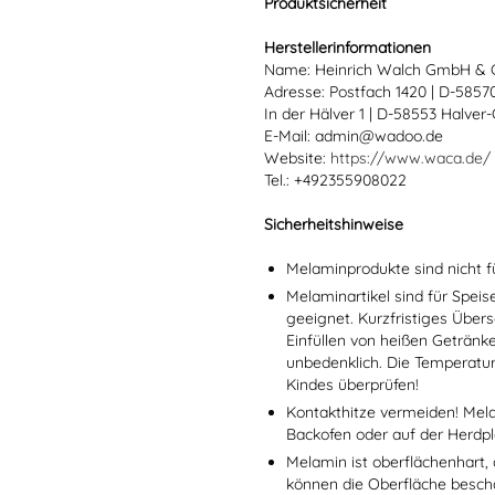
Produktsicherheit
Herstellerinformationen
Name: Heinrich Walch GmbH & 
Adresse: Postfach 1420 | D-585
In der Hälver 1 | D-58553 Halver
E-Mail: admin@wadoo.de
Website:
https://www.waca.de/
Tel.: +492355908022
Sicherheitshinweise
Melaminprodukte sind nicht f
Melaminartikel sind für Spei
geeignet. Kurzfristiges Übers
Einfüllen von heißen Getränk
unbedenklich. Die Temperatu
Kindes überprüfen!
Kontakthitze vermeiden! Mel
Backofen oder auf der Herdpl
Melamin ist oberflächenhart, 
können die Oberfläche besch