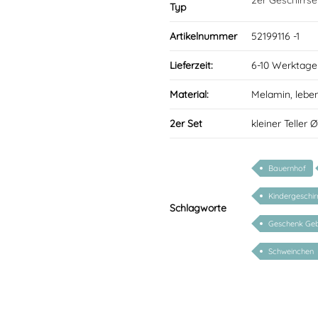
2er Geschirrse
Typ
Artikelnummer
52199116 -1
Lieferzeit:
6-10 Werktage
Material:
Melamin, lebe
2er Set
kleiner Teller 
Bauernhof
Kindergeschirr
Schlagworte
Geschenk Geb
Schweinchen