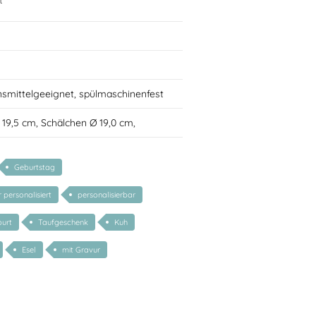
t
nsmittelgeeignet, spülmaschinenfest
Ø 19,5 cm, Schälchen Ø 19,0 cm,
Geburtstag
 personalisiert
personalisierbar
urt
Taufgeschenk
Kuh
Esel
mit Gravur