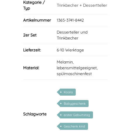
Kategorie /
Trinkbecher + Dessertteller
Typ
Artikelnummer
1365-3741-8442
Desserteller und
2er Set
Trinkbecher
Lieferzeit:
6-10 Werktage
Melamin,
Material:
lebensmittelgeeignet,
spülmaschinenfest
Koala
Babygeschenk
Schlagworte
erster Geburtstag
Geschenk kind