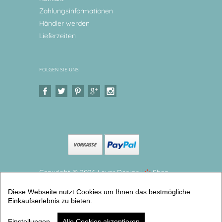
Zahlungsinformationen
Händler werden
Lieferzeiten
FOLGEN SIE UNS
Copyright © 2026 Levar Design |
Shop
erstellt mit VersaCommerce.
Diese Webseite nutzt Cookies um Ihnen das bestmögliche
Personalisiertes Kindergeschirr Koala Trinkbecher
Einkaufserlebnis zu bieten.
und Dessertteller aus Melamin (Trinkbecher +
Dessertteller) | Artikelnummer: 1365-3741-8442
Einstellungen
Alle Cookies akzeptieren