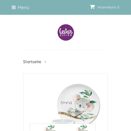
Menü
Warenkorb: 0
Startseite
>