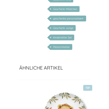
Geschenk Mädchen
geschenke personalisiert
kinder
Geschenk Junge
Kinderteller Set
Melaminteller
ÄHNLICHE ARTIKEL
TOP