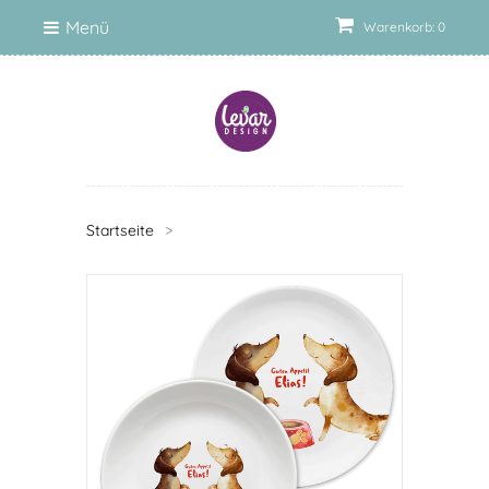
Menü
Warenkorb: 0
Startseite
>